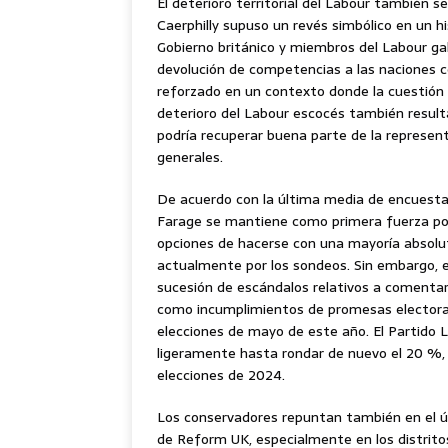
El deterioro territorial del Labour también se 
Caerphilly supuso un revés simbólico en un hi
Gobierno británico y miembros del Labour ga
devolución de competencias a las naciones c
reforzado en un contexto donde la cuestión t
deterioro del Labour escocés también result
podría recuperar buena parte de la represent
generales.
De acuerdo con la última media de encuestas
Farage se mantiene como primera fuerza pol
opciones de hacerse con una mayoría absol
actualmente por los sondeos. Sin embargo, e
sucesión de escándalos relativos a comentario
como incumplimientos de promesas electorales
elecciones de mayo de este año. El Partido L
ligeramente hasta rondar de nuevo el 20 %, 
elecciones de 2024.
Los conservadores repuntan también en el úl
de Reform UK, especialmente en los distritos