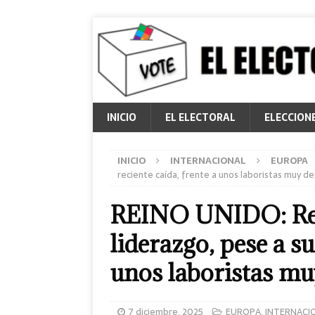
INICIO
EL ELECTORAL
ELECCION
INICIO
INTERNACIONAL
EUROPA
reciente caída, frente a unos laboristas muy d
REINO UNIDO: Re
liderazgo, pese a su
unos laboristas mu
7 diciembre, 2025
EUROPA
,
INTERNACI