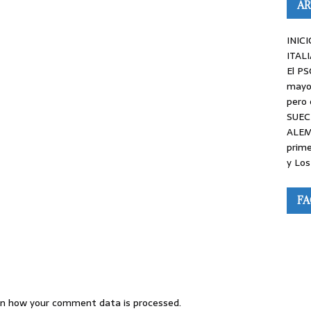
AR
INICI
ITALI
El PS
mayor
pero 
SUEC
ALEM
prime
y Los
F
n how your comment data is processed.