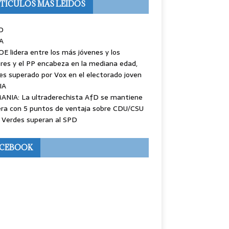
TÍCULOS MÁS LEÍDOS
O
A
OE lidera entre los más jóvenes y los
es y el PP encabeza en la mediana edad,
es superado por Vox en el electorado joven
IA
ANIA: La ultraderechista AfD se mantiene
ra con 5 puntos de ventaja sobre CDU/CSU
 Verdes superan al SPD
ACEBOOK