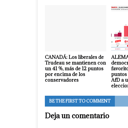
CANADÁ: Los liberales de
ALEMA
Trudeau se mantienen con
democr
un 41 %, más de 12 puntos
favorit
por encima de los
puntos 
conservadores
AfD a u
eleccio
BE THE FIRST TO COMMENT
Deja un comentario