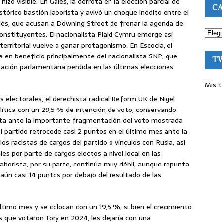
hizo visible. En Gales, la derrota en la elección parcial de
CA
stórico bastión laborista y avivó un choque inédito entre el
lés, que acusan a Downing Street de frenar la agenda de
onstituyentes. El nacionalista Plaid Cymru emerge así
erritorial vuelve a ganar protagonismo. En Escocia, el
a en beneficio principalmente del nacionalista SNP, que
T
ación parlamentaria perdida en las últimas elecciones
Mis t
 electorales, el derechista radical Reform UK de Nigel
ítica con un 29,5 % de intención de voto, conservando
uta ante la importante fragmentación del voto mostrada
l partido retrocede casi 2 puntos en el último mes ante la
s racistas de cargos del partido o vínculos con Rusia, así
 por parte de cargos electos a nivel local en las
aborista, por su parte, continúa muy débil, aunque repunta
aún casi 14 puntos por debajo del resultado de las
timo mes y se colocan con un 19,5 %, si bien el crecimiento
 que votaron Tory en 2024, les dejaría con una