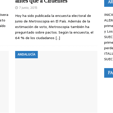
antes que a Cifuentes
AR
7 junio, 2015
INICI
Rivera
Hoy ha sido publicada la encuesta electoral de
ALEM
esto
junio de Metroscopia en El País. Además de la
prime
aído
estimación de voto, Metroscopia también ha
y Los
preguntado sobre pactos. Según la encuesta, el
SUEC
64 % de los ciudadanos
[…]
prime
perde
ITALI
ANDALUCÍA
SUEC
F