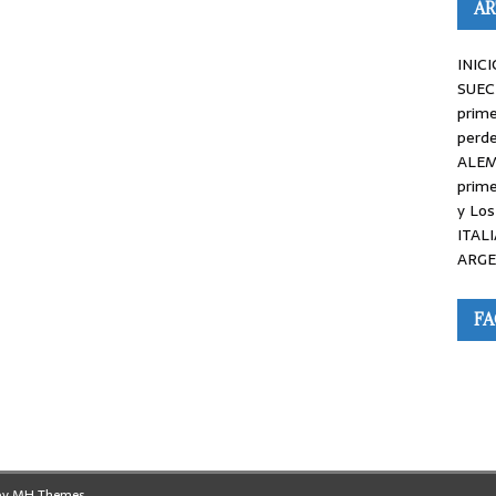
AR
INICI
SUEC
prime
perde
ALEM
prime
y Los
ITALI
ARGE
F
by
MH Themes