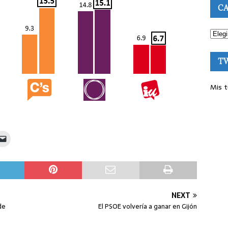
CA
T
Mis t
NEXT
de
El PSOE volvería a ganar en Gijón