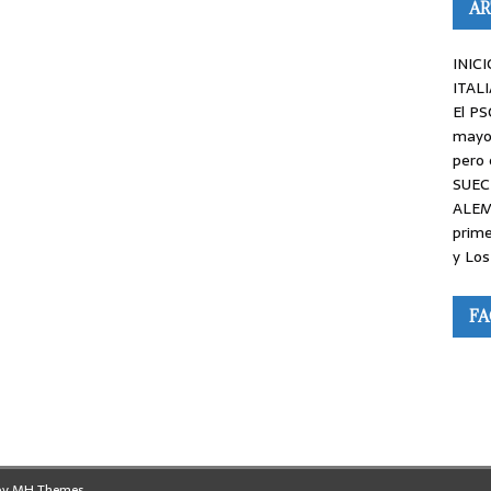
AR
INICI
ITALI
El PS
mayor
pero 
SUEC
ALEM
prime
y Los
F
by
MH Themes