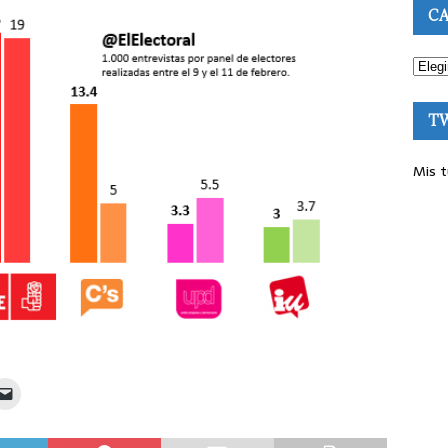
CA
T
Mis t