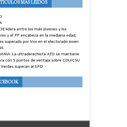
TÍCULOS MÁS LEÍDOS
O
A
OE lidera entre los más jóvenes y los
es y el PP encabeza en la mediana edad,
es superado por Vox en el electorado joven
IA
ANIA: La ultraderechista AfD se mantiene
ra con 5 puntos de ventaja sobre CDU/CSU
 Verdes superan al SPD
ACEBOOK