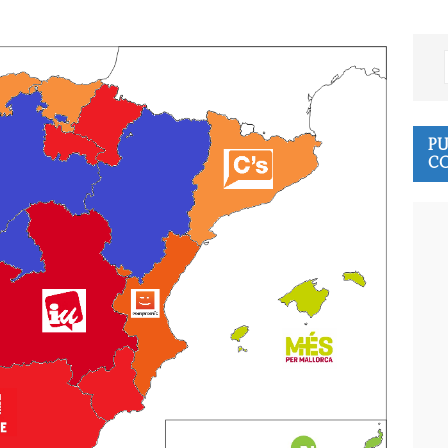
PU
CO