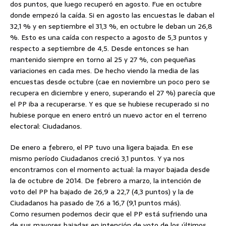
dos puntos, que luego recuperó en agosto. Fue en octubre
donde empezó la caída. Si en agosto las encuestas le daban el
32,1 % y en septiembre el 31,3 %, en octubre le deban un 26,8
%. Esto es una caída con respecto a agosto de 5,3 puntos y
respecto a septiembre de 4,5. Desde entonces se han
mantenido siempre en torno al 25 y 27 %, con pequeñas
variaciones en cada mes. De hecho viendo la media de las
encuestas desde octubre (cae en noviembre un poco pero se
recupera en diciembre y enero, superando el 27 %) parecía que
el PP iba a recuperarse. Y es que se hubiese recuperado si no
hubiese porque en enero entró un nuevo actor en el terreno
electoral: Ciudadanos.
De enero a febrero, el PP tuvo una ligera bajada. En ese
mismo período Ciudadanos creció 3,1 puntos. Y ya nos
encontramos con el momento actual: la mayor bajada desde
la de octubre de 2014. De febrero a marzo, la intención de
voto del PP ha bajado de 26,9 a 22,7 (4,3 puntos) y la de
Ciudadanos ha pasado de 7,6 a 16,7 (9,1 puntos más).
Como resumen podemos decir que el PP está sufriendo una
de sus mayores bajadas en intención de voto de los últimos