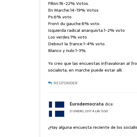
Fillon:18-22% Votos.
En Marche:14-19% Votos.
Ps:6% voto
Front du gauche:8% voto.
Izquierda radical anarquista:1-2% voto
Los verdes:1% voto
Debout la france:1-4% voto.
Blanco y nulo:1-3%.
Yo creo que las encuestas infravaloran al fro
socialista, en marche puede estar alli.
RESPONDER
Eurodemocrata
dice:
21 ENERO, 2017 A LAS 13:50
¿Hay alguna encuesta reciente de los social