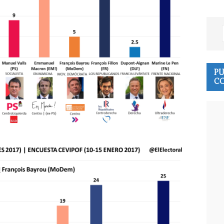
PU
CO