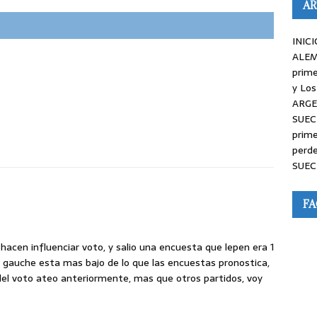
AR
INICI
ALEM
prime
y Los
ARGE
SUEC
prime
perde
SUEC
F
acen influenciar voto, y salio una encuesta que lepen era 1
u gauche esta mas bajo de lo que las encuestas pronostica,
del voto ateo anteriormente, mas que otros partidos, voy