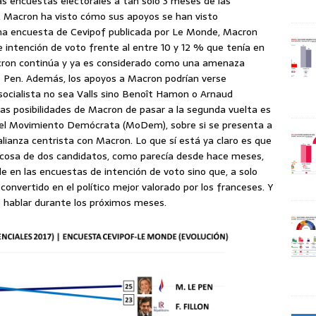
 encuestas electorales a tan solo 3 meses de las
s, Macron ha visto cómo sus apoyos se han visto
a encuesta de Cevipof publicada por Le Monde, Macron
e intención de voto frente al entre 10 y 12 % que tenía en
ron continúa y ya es considerado como una amenaza
e Pen. Además, los apoyos a Macron podrían verse
ocialista no sea Valls sino Benoît Hamon o Arnaud
s posibilidades de Macron de pasar a la segunda vuelta es
r del Movimiento Demócrata (MoDem), sobre si se presenta a
 alianza centrista con Macron. Lo que sí está ya claro es que
r cosa de dos candidatos, como parecía desde hace meses,
e en las encuestas de intención de voto sino que, a solo
onvertido en el político mejor valorado por los franceses. Y
 hablar durante los próximos meses.