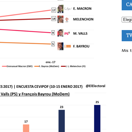
CA
T
Mis t