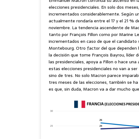
Emmanuel Macron continúa su ascenso en las
elecciones presidenciales. En solo dos mese
incrementados considerablemente. Según un
actualmente rondaría entre el 17 y el 21 % d
noviembre. La tendencia ascendente de Mac
tanto por François Fillon como por Marine L
incrementados en caso de que el candidato s
Montebourg. Otro factor del que dependen la
la decisión que tome François Bayrou, líde
las presidenciales, apoya a Fillon o hace una
estas elecciones presidenciales no van a se
sino de tres. No solo Macron parece imparabl
tres meses de las elecciones, también se ha c
es que, sin duda, Macron va a dar mucho que