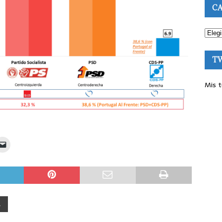
CA
T
Mis t
L