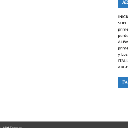
AR
INICI
SUEC
prime
perde
ALEM
prime
y Los
ITALI
ARGE
F
by
MH Themes