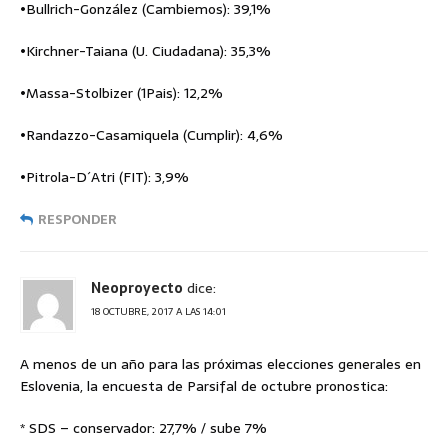
•Bullrich-González (Cambiemos): 39,1%
•Kirchner-Taiana (U. Ciudadana): 35,3%
•Massa-Stolbizer (1Pais): 12,2%
•Randazzo-Casamiquela (Cumplir): 4,6%
•Pitrola-D´Atri (FIT): 3,9%
RESPONDER
Neoproyecto
dice:
18 OCTUBRE, 2017 A LAS 14:01
A menos de un año para las próximas elecciones generales en
Eslovenia, la encuesta de Parsifal de octubre pronostica:
* SDS – conservador: 27,7% / sube 7%