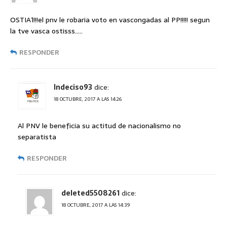
OSTIA1!!!el pnv le robaria voto en vascongadas al PP!!!!! segun
la tve vasca ostisss…..
RESPONDER
Indeciso93
dice:
18 OCTUBRE, 2017 A LAS 14:26
Al PNV le beneficia su actitud de nacionalismo no
separatista
RESPONDER
deleted5508261
dice:
18 OCTUBRE, 2017 A LAS 14:39