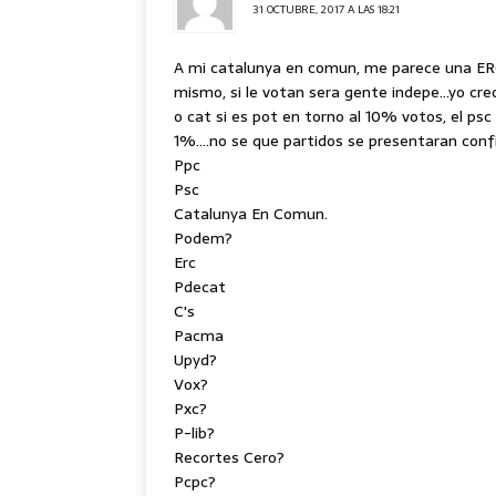
31 OCTUBRE, 2017 A LAS 18:21
A mi catalunya en comun, me parece una ERC
mismo, si le votan sera gente indepe…yo creo
o cat si es pot en torno al 10% votos, el ps
1%….no se que partidos se presentaran conf
Ppc
Psc
Catalunya En Comun.
Podem?
Erc
Pdecat
C's
Pacma
Upyd?
Vox?
Pxc?
P-lib?
Recortes Cero?
Pcpc?