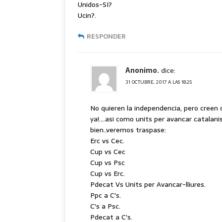
Unidos-SI?
Ucin?.
RESPONDER
Anonimo.
dice:
31 OCTUBRE, 2017 A LAS 18:25
No quieren la independencia, pero creen
ya!….asi como units per avancar catalan
bien..veremos traspase:
Erc vs Cec.
Cup vs Cec
Cup vs Psc
Cup vs Erc.
Pdecat Vs Units per Avancar-lliures.
Ppc a C's.
C's a Psc.
Pdecat a C's.