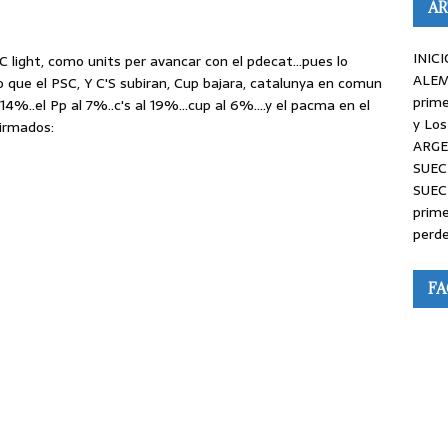
AR
INICI
 light, como units per avancar con el pdecat…pues lo
ALEM
 que el PSC, Y C'S subiran, Cup bajara, catalunya en comun
prime
c 14%..el Pp al 7%..c's al 19%…cup al 6%….y el pacma en el
y Los
irmados:
ARGE
SUEC
SUEC
prime
perde
F