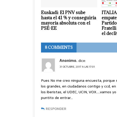
Euskadi: El PNV sube
ITALIA:
hasta el 41 % y conseguiría
empate 
mayoría absoluta con el
Partido
PSE-EE
Fratelli
el decl
8 COMMENTS
Anonimo.
dice:
31 OCTUBRE, 2017 A LAS 17:01
Pues No me creo ninguna encuesta, porque s
los grandes, en ciudadanos contigo y ccd, 
los iberistas, el UDEC, UCIN, VOX…..vamos yo
puntito de entrar…
RESPONDER