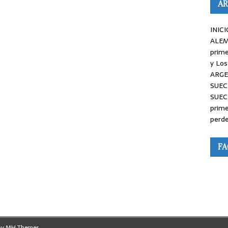
AR
INICI
ALEM
prime
y Los
ARGE
SUEC
SUEC
prime
perde
F
by
MH Themes