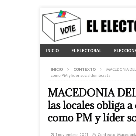
INICIO
EL ELECTORAL
ELECCION
INICIO
CONTEXTO
MACEDONIA DEL N
como PM y líder socialdemócrata
MACEDONIA DEL N
las locales obliga 
como PM y líder s
1 noviembre, 2021
Contexto
,
Macedonia