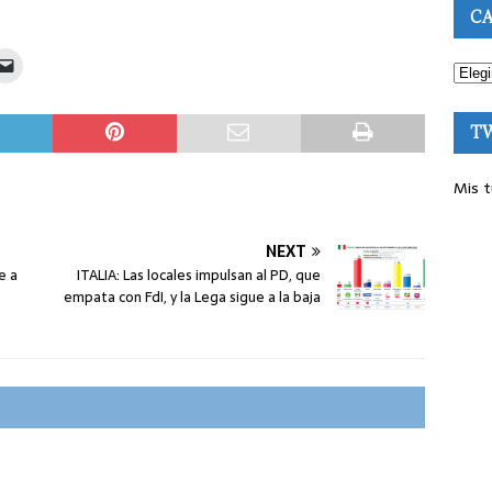
CA
T
Mis t
NEXT
e a
ITALIA: Las locales impulsan al PD, que
e
empata con FdI, y la Lega sigue a la baja