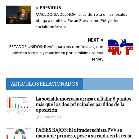
PREVIOUS
MACEDONIA DEL NORTE: La derrota en las locales
obliga a dimitir a Zoran Zaev como PM y líder
socialdemócrata
NEXT
ESTADOS UNIDOS: Revés para los demócratas, que
pierden Virginia y mantienen por la mínima Nueva
Jersey
ARTÍCULOS RELACIONADOS
La socialdemocracia arrasa en Italia: 8 puntos
más que los dos principales partidos de la
oposición
10 marzo, 2015
PAÍSES BAJOS: El ultraderechista PVV se
mantiene primero, pese a su caída, en la recta