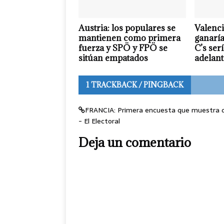
Austria: los populares se
Valenc
mantienen como primera
ganaría
fuerza y SPÖ y FPÖ se
C’s ser
sitúan empatados
adelant
1 TRACKBACK / PINGBACK
FRANCIA: Primera encuesta que muestra q
- El Electoral
Deja un comentario