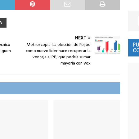
A
NEXT
écnico
Metroscopia: La elección de Feijóo
PU
 siguen
como nuevo líder hace recuperar la
CO
ventaja al PP, que podría sumar
mayoría con Vox