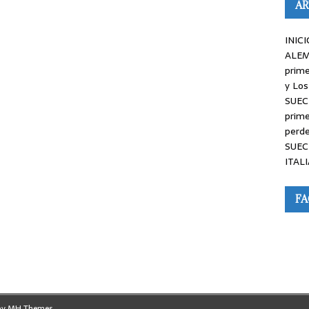
AR
INICI
ALEM
prime
y Los
SUEC
prime
perde
SUEC
ITALI
F
by
MH Themes