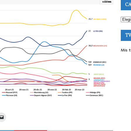
CA
T
Mis t