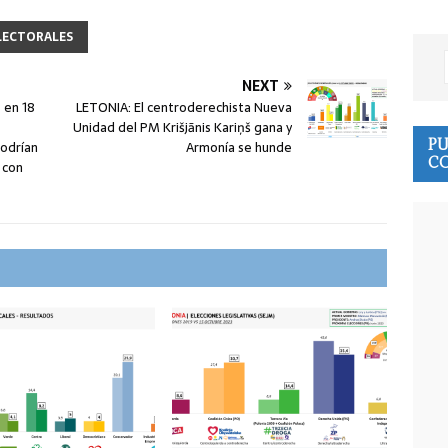
LECTORALES
NEXT
 en 18
LETONIA: El centroderechista Nueva
Unidad del PM Krišjānis Kariņš gana y
PU
podrían
Armonía se hunde
CO
 con