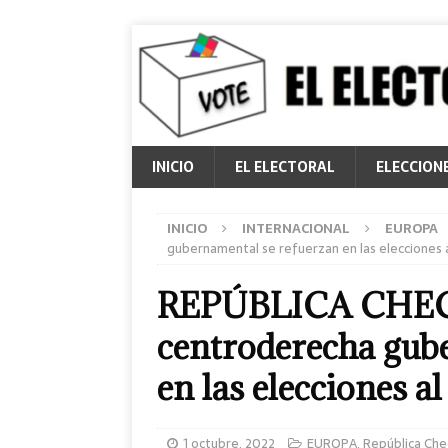
INICIO
EL ELECTORAL
ELECCION
INICIO
INTERNACIONAL
EUROPA
gubernamental se refuerzan en las elecciones 
REPÚBLICA CHECA:
centroderecha gub
en las elecciones a
1 octubre, 2022
EUROPA
,
República Che