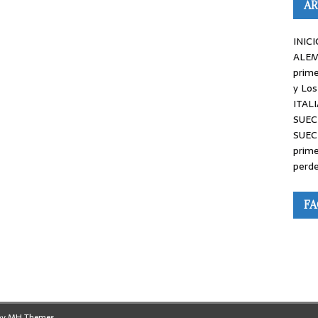
AR
INICI
ALEM
prime
y Los
ITALI
SUEC
SUEC
prime
perde
F
by
MH Themes