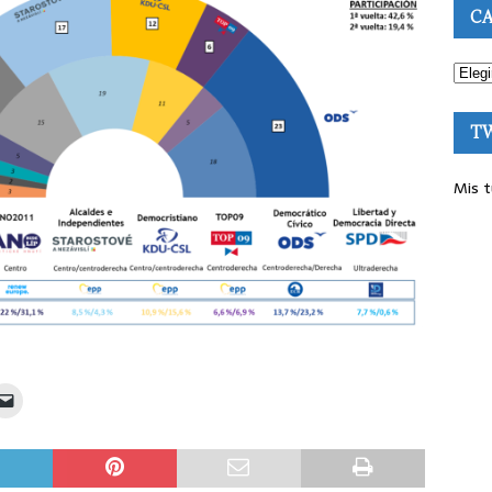
CA
T
Mis t