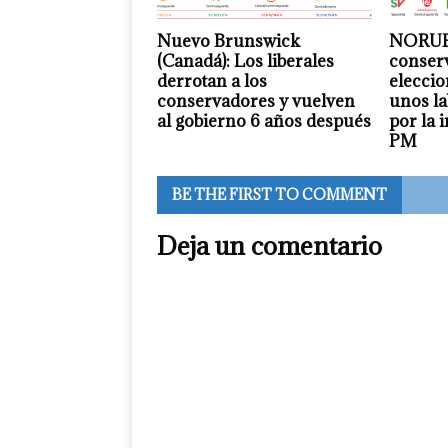
Nuevo Brunswick
NORUEG
(Canadá): Los liberales
conserv
derrotan a los
eleccio
conservadores y vuelven
unos la
al gobierno 6 años después
por la 
PM
BE THE FIRST TO COMMENT
Deja un comentario