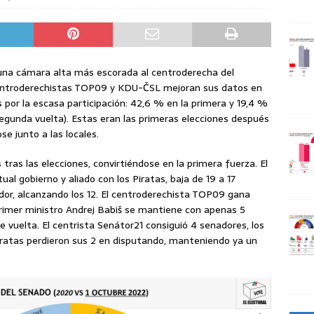
 una cámara alta más escorada al centroderecha del
 centroderechistas TOP09 y KDU-ČSL mejoran sus datos en
or la escasa participación: 42,6 % en la primera y 19,4 %
segunda vuelta). Estas eran las primeras elecciones después
e junto a las locales.
tras las elecciones, convirtiéndose en la primera fuerza. El
ual gobierno y aliado con los Piratas, baja de 19 a 17
or, alcanzando los 12. El centroderechista TOP09 gana
primer ministro Andrej Babiš se mantiene con apenas 5
e vuelta. El centrista Senátor21 consiguió 4 senadores, los
cratas perdieron sus 2 en disputando, manteniendo ya un