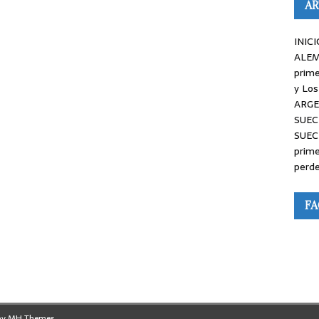
AR
INICI
ALEM
prime
y Los
ARGE
SUEC
SUEC
prime
perde
F
by
MH Themes