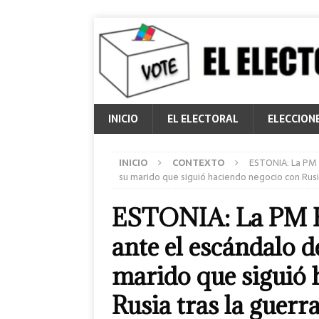
INICIO
EL ELECTORAL
ELECCION
INICIO
CONTEXTO
ESTONIA: La PM 
su marido que siguió haciendo negocio con Rusi
ESTONIA: La PM Ka
ante el escándalo 
marido que siguió 
Rusia tras la guerr