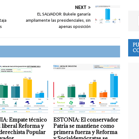
NEXT
EL SALVADOR: Bukele ganaría
taja
ampliamente las presidenciales, sin
es
apenas oposición
PU
CO
A: Empate técnico
ESTONIA: El conservador
l liberal Reforma y
Patria se mantiene como
aderechista Popular
primera fuerza y Reforma
vador
y Socialdemócratas se