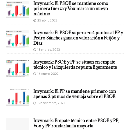
Invymark: El PSOE se mantiene como
primera fuerza y Vox marca un nuevo
máximo
25 abril, 2022
Invymark: El PSOE supera en 4 puntos al PP y
Pedro Sánchez gana en valoración a Feijóo y
Díaz
13 marzo, 2022
Invymark: PSOE y PP se sitúan en empate
técnico y la izquierda repunta ligeramente
16 enero, 2022
Invymark: El PP se mantiene primero con
apenas 2 puntos de ventaja sobre el PSOE
8 noviembre, 2021
Invymark: Empate técnico entre PSOE y PP;
Vox y PP rondarían la mayoría