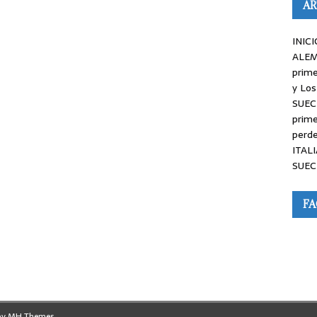
AR
INICI
ALEM
prime
y Los
SUEC
prime
perde
ITALI
SUEC
F
by
MH Themes