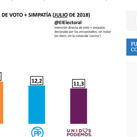
PU
CO