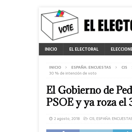
INICIO
EL ELECTORAL
ELECCION
INICIO
ESPAÑA: ENCUESTAS
CIS
30 % de intención de voto
El Gobierno de Ped
PSOE y ya roza el 
2 agosto, 2018
CIS
,
ESPAÑA: ENCUESTA