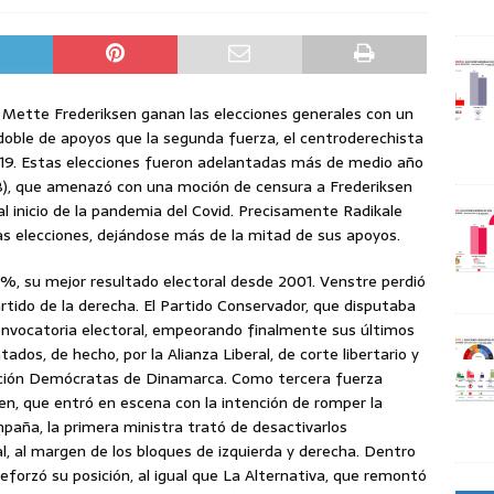
 Mette Frederiksen ganan las elecciones generales con un
doble de apoyos que la segunda fuerza, el centroderechista
019. Estas elecciones fueron adelantadas más de medio año
 (B), que amenazó con una moción de censura a Frederiksen
 al inicio de la pandemia del Covid. Precisamente Radikale
as elecciones, dejándose más de la mitad de sus apoyos.
 %, su mejor resultado electoral desde 2001. Venstre perdió
tido de la derecha. El Partido Conservador, que disputaba
convocatoria electoral, empeorando finalmente sus últimos
dos, de hecho, por la Alianza Liberal, de corte libertario y
gración Demócratas de Dinamarca. Como tercera fuerza
, que entró en escena con la intención de romper la
mpaña, la primera ministra trató de desactivarlos
l, al margen de los bloques de izquierda y derecha. Dentro
 reforzó su posición, al igual que La Alternativa, que remontó