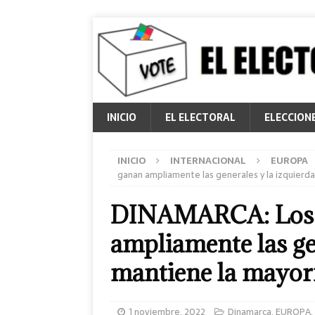
INICIO
EL ELECTORAL
ELECCION
INICIO
INTERNACIONAL
EUROPA
ganan ampliamente las generales y la izquierda
DINAMARCA: Los s
ampliamente las ge
mantiene la mayor
1 noviembre, 2022
Dinamarca
,
EUROPA
,