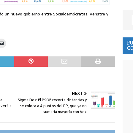
 un nuevo gobierno entre Socialdemócratas, Venstre y
PU
CO
NEXT
va
Sigma Dos: El PSOE recorta distancias y
lverá a
se coloca a 4 puntos del PP, que ya no
sumaría mayoría con Vox