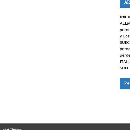
AR
INICI
ALEM
prime
y Los
SUEC
prime
perde
ITALI
SUEC
F
by
MH Themes