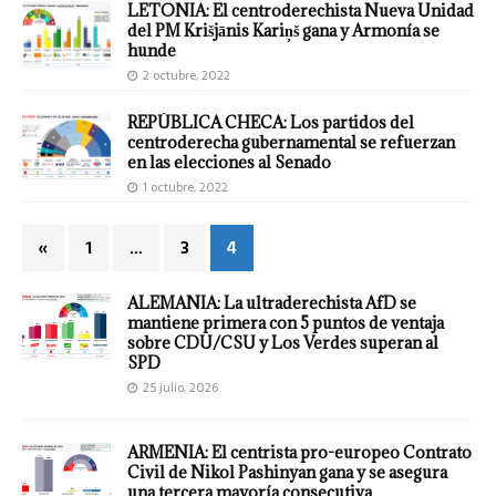
LETONIA: El centroderechista Nueva Unidad
del PM Krišjānis Kariņš gana y Armonía se
hunde
2 octubre, 2022
REPÚBLICA CHECA: Los partidos del
centroderecha gubernamental se refuerzan
en las elecciones al Senado
1 octubre, 2022
«
1
…
3
4
ALEMANIA: La ultraderechista AfD se
mantiene primera con 5 puntos de ventaja
sobre CDU/CSU y Los Verdes superan al
SPD
25 julio, 2026
ARMENIA: El centrista pro-europeo Contrato
Civil de Nikol Pashinyan gana y se asegura
una tercera mayoría consecutiva